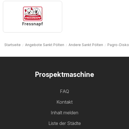
Fressnapf
Startseite
Angebote Sankt Pölten
Andere Sankt Pölten
Pagro-Disko
Prospektmaschine
FAQ
Kontakt
Inhalt melden
Liste der Städte