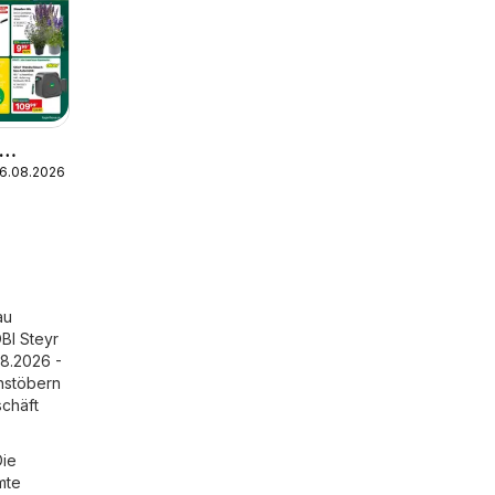
16.08.2026
au
OBI Steyr
08.2026 -
hstöbern
schäft
Die
mte