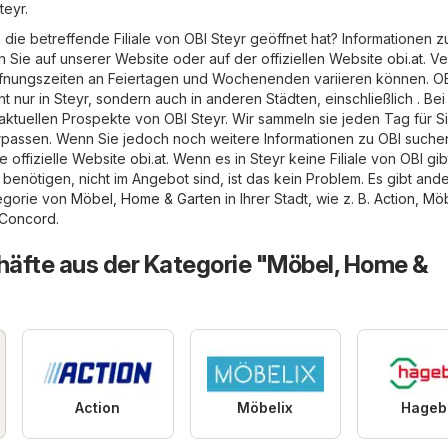
teyr.
 die betreffende Filiale von OBI Steyr geöffnet hat? Informationen 
n Sie auf unserer Website oder auf der offiziellen Website
obi.at
. V
Öffnungszeiten an Feiertagen und Wochenenden variieren können. O
cht nur in Steyr, sondern auch in anderen Städten, einschließlich . Bei
aktuellen Prospekte von OBI Steyr. Wir sammeln sie jeden Tag für Si
rpassen. Wenn Sie jedoch noch weitere Informationen zu OBI suche
e offizielle Website
obi.at
. Wenn es in Steyr keine Filiale von OBI gi
 benötigen, nicht im Angebot sind, ist das kein Problem. Es gibt and
tegorie von
Möbel, Home & Garten
in Ihrer Stadt, wie z. B.
Action
,
Möb
 Concord
.
äfte aus der Kategorie "Möbel, Home &
Action
Möbelix
Hageb