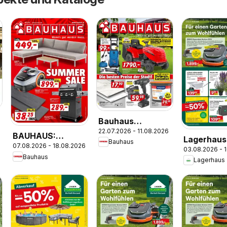
Bauhaus
6
22.07.2026 - 11.08.2026
Pasching, Wels,
BAUHAUS:
Lagerhaus
Bauhaus
Steyr
07.08.2026 - 18.08.2026
Flugblatt
03.08.2026 - 
Wochen
Bauhaus
Lagerhaus
Angebote