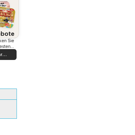
bote
ken Sie
esten
bote
r
decken