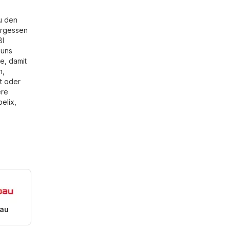
zu den
ergessen
BI
 uns
e, damit
n,
bt oder
ere
elix
,
au