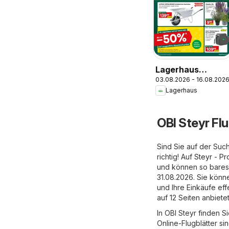
Lagerhaus
03.08.2026 - 16.08.202
Wochen
Lagerhaus
Angebote
OBI Steyr Flu
Sind Sie auf der Suc
richtig! Auf
Steyr - P
und können so bares 
31.08.2026. Sie kön
und Ihre Einkäufe ef
auf 12 Seiten anbietet
In OBI Steyr finden S
Online-Flugblätter si