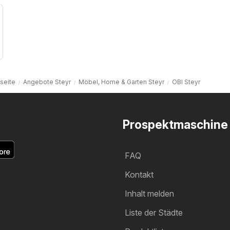
tseite
Angebote Steyr
Möbel, Home & Garten Steyr
OBI Steyr
Prospektmaschine
FAQ
Kontakt
Inhalt melden
Liste der Städte