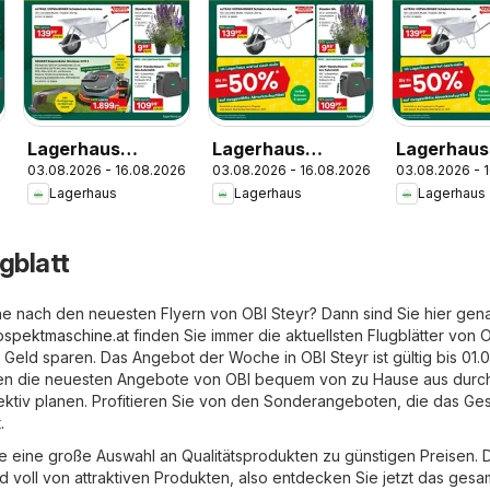
Lagerhaus
Lagerhaus
Lagerhaus
6
03.08.2026 - 16.08.2026
03.08.2026 - 16.08.2026
03.08.2026 - 
Wochen
Wochen
Wochen
Lagerhaus
Lagerhaus
Lagerhaus
Angebote
Angebote
Angebote
gblatt
he nach den neuesten Flyern von OBI Steyr? Dann sind Sie hier gen
rospektmaschine.at
finden Sie immer die aktuellsten Flugblätter von 
Geld sparen. Das Angebot der Woche in OBI Steyr ist gültig bis 01.
nen die neuesten Angebote von OBI bequem von zu Hause aus durc
fektiv planen. Profitieren Sie von den Sonderangeboten, die das Ge
.
ie eine große Auswahl an Qualitätsprodukten zu günstigen Preisen. 
nd voll von attraktiven Produkten, also entdecken Sie jetzt das gesa