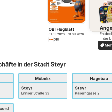
Ange
OBI Flugblatt
Entdec
01.08.2026 - 31.08.2026
die b
OBI
Ange
Meh
ent
häfte in der Stadt Steyr
Möbelix
Hagebau
Steyr
Steyr
Ennser Straße 33
Kaserngasse 2
cord