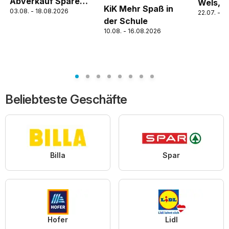
Abverkauf Spare
Wels, S
KiK Mehr Spaß in
03.08. - 18.08.2026
Bis Zu 60%
22.07. - 1
der Schule
10.08. - 16.08.2026
Beliebteste Geschäfte
Billa
Spar
Hofer
Lidl