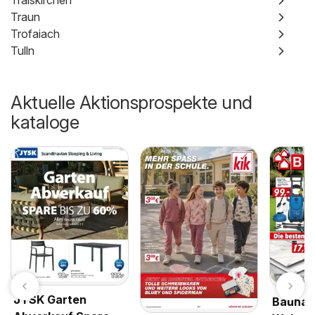
Traiskirchen
Traun
Trofaiach
Tulln
Aktuelle Aktionsprospekte und
kataloge
JYSK Garten
Bauhau