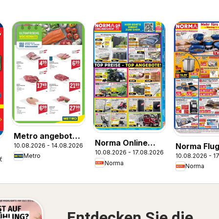
Metro angebote
Norma Online
Norma Flug
10.08.2026 - 14.08.2026
Ultrafrische
10.08.2026 - 17.08.2026
shop
10.08.2026 - 1
Metro
Wochenhits
26
Norma
Norma
Entdecken Sie die