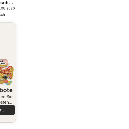
isch
8.08.2026
sch
bote
en Sie
esten
bote
r
decken