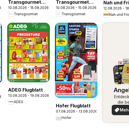
Transgourmet
Transgourmet
Nah und Fr
6
10.08.2026 - 15.08.2026
10.08.2026 - 15.08.2026
12.08.2026 - 1
Zustellaktion
Markenfest
Flugblatt
Transgourmet
Transgourmet
Nah und Fri
Woche
Ange
ADEG Flugblatt
13.08.2026 - 19.08.2026
Entdeck
26
ADEG
die b
Hofer Flugblatt
Ange
Meh
07.08.2026 - 13.08.2026
ent
Hofer