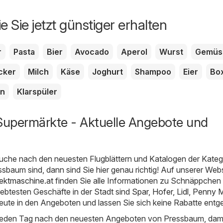
e Sie jetzt günstiger erhalten
r
Pasta
Bier
Avocado
Aperol
Wurst
Gemüs
cker
Milch
Käse
Joghurt
Shampoo
Eier
Bo
en
Klarspüler
upermärkte - Aktuelle Angebote und
uche nach den neuesten Flugblättern und Katalogen der Kateg
sbaum sind, dann sind Sie hier genau richtig! Auf unserer Web
ektmaschine.at
finden Sie alle Informationen zu Schnäppchen 
ebtesten Geschäfte in der Stadt sind
Spar
,
Hofer
,
Lidl
,
Penny M
eute in den Angeboten und lassen Sie sich keine Rabatte entg
 jeden Tag nach den neuesten Angeboten von Pressbaum, dami