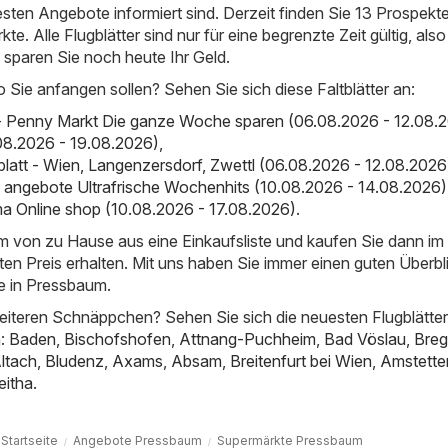
esten Angebote informiert sind. Derzeit finden Sie 13 Prospekte
e. Alle Flugblätter sind nur für eine begrenzte Zeit gültig, als
d sparen Sie noch heute Ihr Geld.
o Sie anfangen sollen? Sehen Sie sich diese Faltblätter an:
- Penny Markt Die ganze Woche sparen (06.08.2026 - 12.08.
3.08.2026 - 19.08.2026)
,
ugblatt - Wien, Langenzersdorf, Zwettl (06.08.2026 - 12.08.2026
 angebote Ultrafrische Wochenhits (10.08.2026 - 14.08.2026)
a Online shop (10.08.2026 - 17.08.2026)
.
em von zu Hause aus eine Einkaufsliste und kaufen Sie dann i
ten Preis erhalten. Mit uns haben Sie immer einen guten Überbl
e in Pressbaum.
iteren Schnäppchen? Sehen Sie sich die neuesten Flugblätter
n:
Baden
,
Bischofshofen
,
Attnang-Puchheim
,
Bad Vöslau
,
Bre
ltach
,
Bludenz
,
Axams
,
Absam
,
Breitenfurt bei Wien
,
Amstette
eitha
.
Startseite
Angebote Pressbaum
Supermärkte Pressbaum