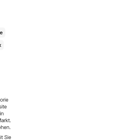
e
x
orie
site
in
arkt
.
ehen.
t Sie