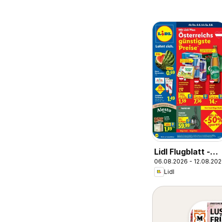
Lidl Flugblatt -
06.08.2026 - 12.08.20
Wien,
Lidl
Langenzersdorf,
Zwettl