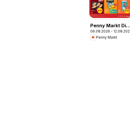
Penny Markt Die
06.08.2026 - 12.08.20
ganze Woche
Penny Markt
sparen