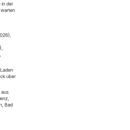
 in der
o warten
2026)
,
)
,
,
m Laden
ick über
 aus
genz
,
n
,
Bad